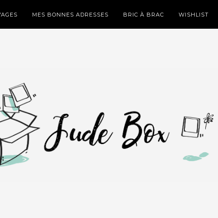
YAGES
MES BONNES ADRESSES
BRIC À BRAC
WISHLIST