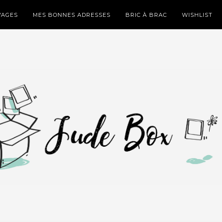
YAGES
MES BONNES ADRESSES
BRIC À BRAC
WISHLIST