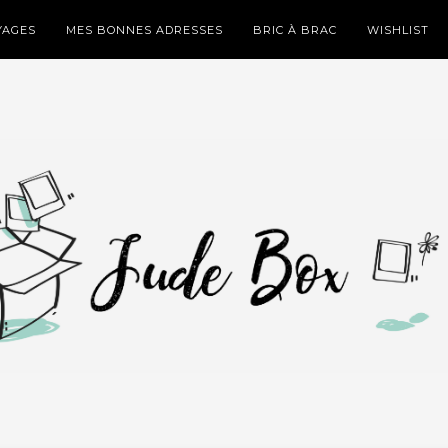
YAGES
MES BONNES ADRESSES
BRIC À BRAC
WISHLIST